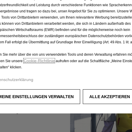
Garantiebeginn ab Juli 2025 verfügbar
tzerfreundlichkeit und Leistung durch verschiedene Funktionen wie Spracherken
ergebnisse und tragen so dazu bei, unser Angebot für Sie zu optimieren. Unsere 
 Tools von Drittanbietern verwenden, um Ihnen relevantere Werbung bereitzustelle
s können von Drittanbietern verarbeitet werden, die sich in Ländern außerhalb des
päischen Wirtschaftsraums (EWR) befinden und für die möglicherweise noch kein
messenheitsbeschluss der zuständigen europäischen Datenschutzbehörden vorlie
em Fall erfolgt die Übermittlung auf Grundlage Ihrer Einwilligung (Art. 49 Abs. 1 lit
 Sie mehr über die von uns verwendeten Tools und deren Verwaltung erfahren mö
Cookie‑Richtlinie
en Sie unsere
aufrufen oder auf die Schaltfläche „Meine Einst
alten“ klicken.
enschutzerklärung
MEINE EINSTELLUNGEN VERWALTEN
ALLE AKZEPTIEREN
te bieten Ihnen unterwegs
e jede Fahrt genießen und kommen