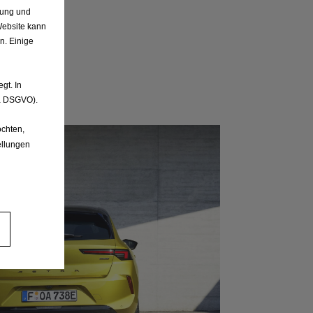
.
nung und
Website kann
n. Einige
gt. In
. a DSGVO).
chten,
ellungen