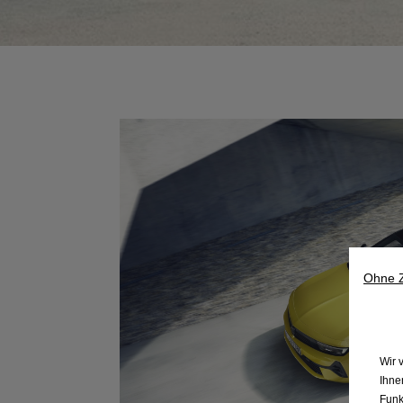
Ohne 
Wir 
Ihne
Funk