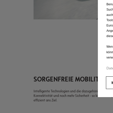
Benu
Such
auch
Tool
Euro
Ange
dies
Wenn
könn
verw
Dat
SORGENFREIE MOBILITÄT
Intelligente Technologien und die dazugehörigen Diens
Konnektivität und noch mehr Sicherheit - so können Si
effizient ans Ziel.