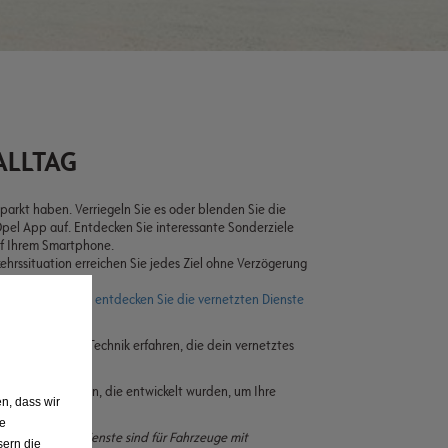
ALLTAG
eparkt haben. Verriegeln Sie es oder blenden Sie die
Opel App auf. Entdecken Sie interessante Sonderziele
 auf Ihrem Smartphone.
kehrssituation erreichen Sie jedes Ziel ohne Verzögerung
nehme Fahrt.
das Video an und entdecken Sie die vernetzten Dienste
tionen und die Technik erfahren, die dein vernetztes
das hier an
.
er
alle Funktionen, die entwickelt wurden, um Ihre
n, dass wir
ten.
de
beschriebenen Dienste sind für Fahrzeuge mit
sern die