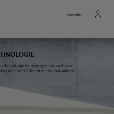
Anmelden
ECHNOLOGIE
t sicher und vernetzt unterwegs zu sein. Intelligente
nste bieten mehr Sicherheit und neue Innovationen -